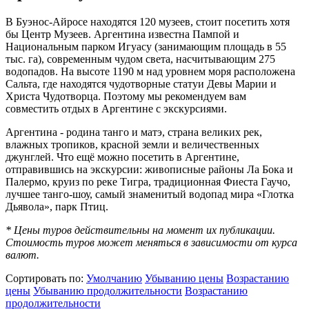
В Буэнос-Айросе находятся 120 музеев, стоит посетить хотя
бы Центр Музеев. Аргентина известна Пампой и
Национальным парком Игуасу (занимающим площадь в 55
тыс. га), современным чудом света, насчитывающим 275
водопадов. На высоте 1190 м над уровнем моря расположена
Сальта, где находятся чудотворные статуи Девы Марии и
Христа Чудотворца. Поэтому мы рекомендуем вам
совместить отдых в Аргентине с экскурсиями.
Аргентина - родина танго и матэ, страна великих рек,
влажных тропиков, красной земли и величественных
джунглей. Что ещё можно посетить в Аргентине,
отправившись на экскурсии: живописные районы Ла Бока и
Палермо, круиз по реке Тигра, традиционная Фиеста Гаучо,
лучшее танго-шоу, самый знаменитый водопад мира «Глотка
Дьявола», парк Птиц.
* Цены туров действительны на момент их публикации.
Стоимость туров может меняться в зависимости от курса
валют.
Сортировать по:
Умолчанию
Убыванию цены
Возрастанию
цены
Убыванию продолжительности
Возрастанию
продолжительности