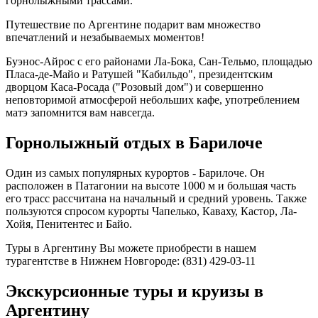
горнолыжными трассами.
Путешествие по Аргентине подарит вам множество
впечатлений и незабываемых моментов!
Буэнос-Айрос с его районами Ла-Бока, Сан-Тельмо, площадью
Пласа-де-Майо и Ратушей "Кабильдо", президентским
дворцом Каса-Росада ("Розовый дом") и совершенно
неповторимой атмосферой небольших кафе, употреблением
матэ запомнится вам навсегда.
Горнолыжный отдых в Барилоче
Один из самых популярных курортов - Барилоче. Он
расположен в Патагонии на высоте 1000 м и большая часть
его трасс рассчитана на начальный и средний уровень. Также
пользуются спросом курорты Чапелько, Каваху, Кастор, Ла-
Хойя, Пенитентес и Байо.
Туры в Аргентину Вы можете приобрести в нашем
турагентстве в Нижнем Новгороде: (831) 429-03-11
Экскурсионные туры и круизы в
Аргентину