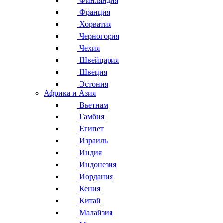
Финляндия
Франция
Хорватия
Черногория
Чехия
Швейцария
Швеция
Эстония
Африка и Азия
Вьетнам
Гамбия
Египет
Израиль
Индия
Индонезия
Иордания
Кения
Китай
Малайзия