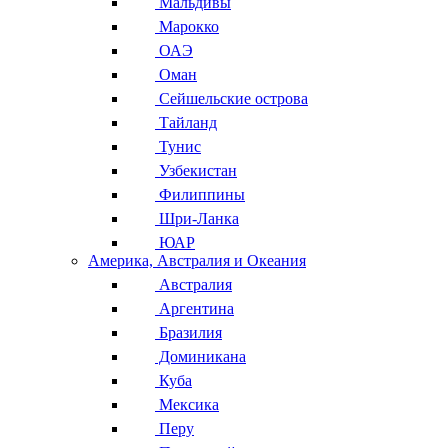
Мальдивы
Марокко
ОАЭ
Оман
Сейшельские острова
Тайланд
Тунис
Узбекистан
Филиппины
Шри-Ланка
ЮАР
Америка, Австралия и Океания
Австралия
Аргентина
Бразилия
Доминикана
Куба
Мексика
Перу