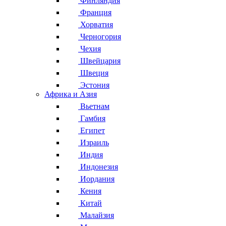
Финляндия
Франция
Хорватия
Черногория
Чехия
Швейцария
Швеция
Эстония
Африка и Азия
Вьетнам
Гамбия
Египет
Израиль
Индия
Индонезия
Иордания
Кения
Китай
Малайзия