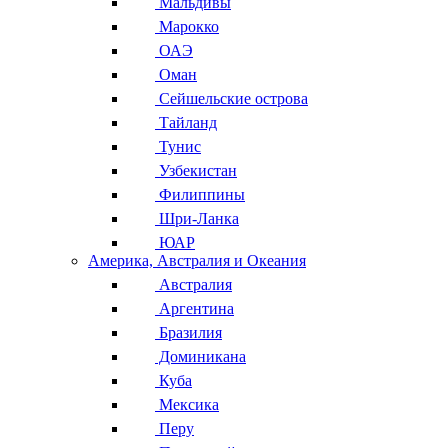
Мальдивы
Марокко
ОАЭ
Оман
Сейшельские острова
Тайланд
Тунис
Узбекистан
Филиппины
Шри-Ланка
ЮАР
Америка, Австралия и Океания
Австралия
Аргентина
Бразилия
Доминикана
Куба
Мексика
Перу