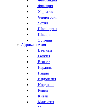
Финляндия
Франция
Хорватия
Черногория
Чехия
Швейцария
Швеция
Эстония
Африка и Азия
Вьетнам
Гамбия
Египет
Израиль
Индия
Индонезия
Иордания
Кения
Китай
Малайзия