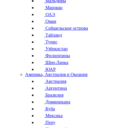
Мальдивы
Марокко
ОАЭ
Оман
Сейшельские острова
Тайланд
Тунис
Узбекистан
Филиппины
Шри-Ланка
ЮАР
Америка, Австралия и Океания
Австралия
Аргентина
Бразилия
Доминикана
Куба
Мексика
Перу