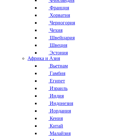
Финляндия
Франция
Хорватия
Черногория
Чехия
Швейцария
Швеция
Эстония
Африка и Азия
Вьетнам
Гамбия
Египет
Израиль
Индия
Индонезия
Иордания
Кения
Китай
Малайзия