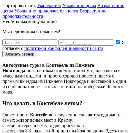
Сортировать по:
Умолчанию
Убыванию цены
Возрастанию
цены
Убыванию продолжительности
Возрастанию
продолжительности
Необходима консультация?
Мы перезвоним и поможем!
Я
согласен с
политикой конфиденциальности сайта
Заказать звонок
Автобусные туры в Коктебель из Нижнего
Новгорода
позволят вам отлично отдохнуть, насладиться
чудесными видами, и просто хорошо провести время с
прямым выездом из Нижнего Новгорода и доставкой в один
из пансионатов и частных гостиниц на побережье Чёрного
моря.
Что делать в Коктебеле летом?
Окрестности
Коктебеля
заслуженно считаются одними из
самых живописных мест в Крыму.
Самое интересное место для прогулок и
фотографий Карадагский природный заповедник. Здесь глазу