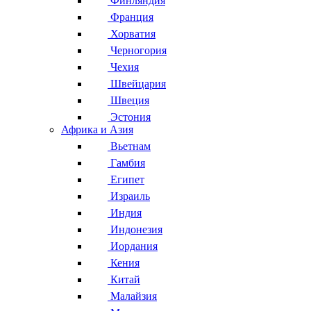
Финляндия
Франция
Хорватия
Черногория
Чехия
Швейцария
Швеция
Эстония
Африка и Азия
Вьетнам
Гамбия
Египет
Израиль
Индия
Индонезия
Иордания
Кения
Китай
Малайзия