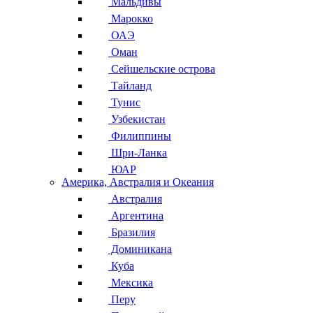
Мальдивы
Марокко
ОАЭ
Оман
Сейшельские острова
Тайланд
Тунис
Узбекистан
Филиппины
Шри-Ланка
ЮАР
Америка, Австралия и Океания
Австралия
Аргентина
Бразилия
Доминикана
Куба
Мексика
Перу