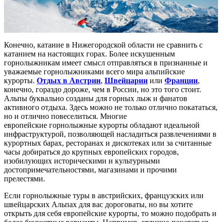
Конечно, катание в Нижегородской области не сравнить с
катанием на настоящих горах. Более искушенным
горнолыжникам имеет смысл отправляться в признанные и
уважаемые горнолыжниками всего мира альпийские
курорты.
Отдых в Австрии
,
Швейцарии
или
Франции
,
конечно, гораздо дороже, чем в России, но это того стоит.
Альпы буквально созданы для горных лыж и фанатов
активного отдыха. Здесь можно не только отлично покататься,
но и отлично повеселиться. Многие
европейские горнолыжные курорты обладают идеальной
инфраструктурой, позволяющей насладиться развлечениями в
курортных барах, ресторанах и дискотеках или за считанные
часы добираться до крупных европейских городов,
изобилующих историческими и культурными
достопримечательностями, магазинами и прочими
прелестями.
Если горнолыжные туры в австрийских, французских или
швейцарских Альпах для вас дороговаты, но вы хотите
открыть для себя европейские курорты, то можно подобрать и