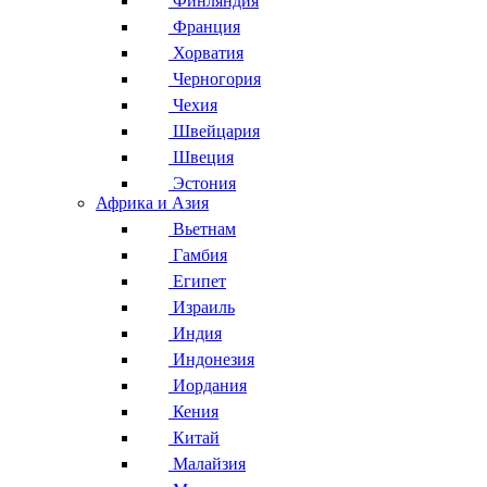
Финляндия
Франция
Хорватия
Черногория
Чехия
Швейцария
Швеция
Эстония
Африка и Азия
Вьетнам
Гамбия
Египет
Израиль
Индия
Индонезия
Иордания
Кения
Китай
Малайзия