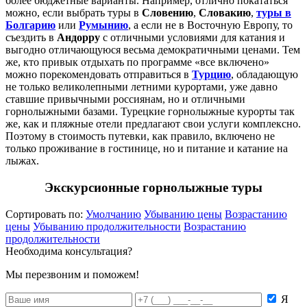
более бюджетные варианты. Например, отлично покататься
можно, если выбрать туры в
Словению
,
Словакию
,
туры в
Болгарию
или
Румынию
, а если не в Восточную Европу, то
съездить в
Андорру
с отличными условиями для катания и
выгодно отличающуюся весьма демократичными ценами. Тем
же, кто привык отдыхать по программе «все включено»
можно порекомендовать отправиться в
Турцию
, обладающую
не только великолепными летними курортами, уже давно
ставшие привычными россиянам, но и отличными
горнолыжными базами. Турецкие горнолыжные курорты так
же, как и пляжные отели предлагают свои услуги комплексно.
Поэтому в стоимость путевки, как правило, включено не
только проживание в гостинице, но и питание и катание на
лыжах.
Экскурсионные горнолыжные туры
Сортировать по:
Умолчанию
Убыванию цены
Возрастанию
цены
Убыванию продолжительности
Возрастанию
продолжительности
Необходима консультация?
Мы перезвоним и поможем!
Я