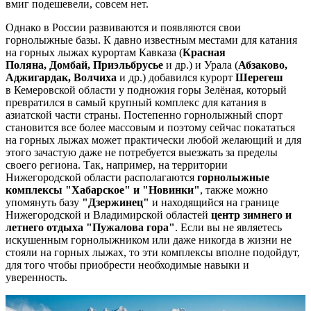
вмиг подешевели, совсем нет.
Однако в России развиваются и появляются свои
горнолыжные базы. К давно известным местами для катания
на горных лыжах курортам Кавказа (
Красная
Поляна, Домбай, Приэльбрусье
и др.) и Урала (
Абзаково,
Аджигардак, Волчиха
и др.) добавился курорт
Шерегеш
в Кемеровской области у подножия горы Зелёная, который
превратился в самый крупный комплекс для катания в
азиатской части страны. Постепенно горнолыжный спорт
становится все более массовым и поэтому сейчас покататься
на горных лыжах может практически любой желающий и для
этого зачастую даже не потребуется выезжать за пределы
своего региона. Так, например, на территории
Нижегородской области располагаются
горнолыжные
комплексы "Хабарское" и "Новинки"
, также можно
упомянуть базу
"Дзержинец"
и находящийся на границе
Нижегородской и Владимирской областей
центр зимнего и
летнего отдыха "Пужалова гора"
. Если вы не являетесь
искушенным горнолыжником или даже никогда в жизни не
стояли на горных лыжах, то эти комплексы вполне подойдут,
для того чтобы приобрести необходимые навыки и
уверенность.