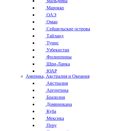
Мальдивы
Марокко
ОАЭ
Оман
Сейшельские острова
Тайланд
Тунис
Узбекистан
Филиппины
Шри-Ланка
ЮАР
Америка, Австралия и Океания
Австралия
Аргентина
Бразилия
Доминикана
Куба
Мексика
Перу