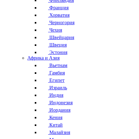
Финляндия
Франция
Хорватия
Черногория
Чехия
Швейцария
Швеция
Эстония
Африка и Азия
Вьетнам
Гамбия
Египет
Израиль
Индия
Индонезия
Иордания
Кения
Китай
Малайзия