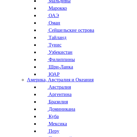
Мальдивы
Марокко
ОАЭ
Оман
Сейшельские острова
Тайланд
Тунис
Узбекистан
Филиппины
Шри-Ланка
ЮАР
Америка, Австралия и Океания
Австралия
Аргентина
Бразилия
Доминикана
Куба
Мексика
Перу