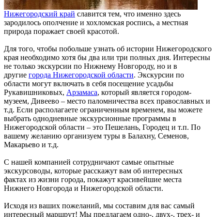
Нижегородский край
славится тем, что именно здесь
зародилось ополчение и хохломская роспись, а местная
природа поражает своей красотой.
Для того, чтобы побольше узнать об истории Нижегородского
края необходимо хотя бы два или три полных дня. Интересны
не только экскурсии по Нижнему Новгороду, но и в
другие
города Нижегородской области
. Экскурсии по
области могут включать в себя посещение усадьбы
Рукавишниковых,
Арзамаса
, который является городом-
музеем, Дивеево – место паломничества всех православных и
т.д. Если располагаете ограниченным временем, вы можете
выбрать однодневные экскурсионные программы в
Нижегородской области – это Пешелань, Городец и т.п. По
вашему желанию организуем туры в Балахну, Семенов,
Макарьево и т.д.
С нашей компанией сотрудничают самые опытные
экскурсоводы, которые расскажут вам об интересных
фактах из жизни города, покажут красивейшие места
Нижнего Новгорода и Нижегородской области.
Исходя из ваших пожеланий, мы составим для вас самый
интересный маршрут! Мы предлагаем одно-, двух-, трех- и