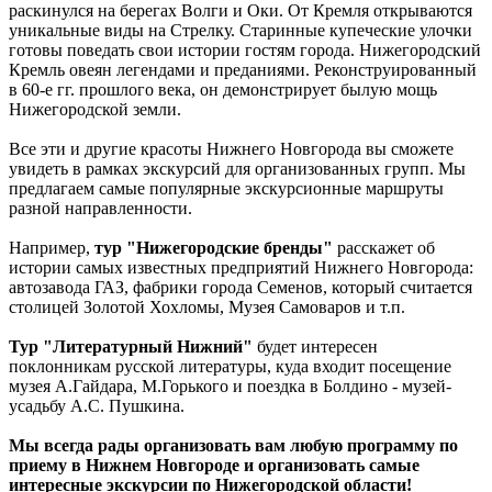
раскинулся на берегах Волги и Оки. От Кремля открываются
уникальные виды на Стрелку. Старинные купеческие улочки
готовы поведать свои истории гостям города. Нижегородский
Кремль овеян легендами и преданиями. Реконструированный
в 60-е гг. прошлого века, он демонстрирует былую мощь
Нижегородской земли.
Все эти и другие красоты Нижнего Новгорода вы сможете
увидеть в рамках экскурсий для организованных групп. Мы
предлагаем самые популярные экскурсионные маршруты
разной направленности.
Например,
тур "Нижегородские бренды"
расскажет об
истории самых известных предприятий Нижнего Новгорода:
автозавода ГАЗ, фабрики города Семенов, который считается
столицей Золотой Хохломы, Музея Самоваров и т.п.
Тур "Литературный Нижний"
будет интересен
поклонникам русской литературы, куда входит посещение
музея А.Гайдара, М.Горького и поездка в Болдино - музей-
усадьбу А.С. Пушкина.
Мы всегда рады организовать вам любую программу по
приему в Нижнем Новгороде и организовать самые
интересные экскурсии по Нижегородской области!