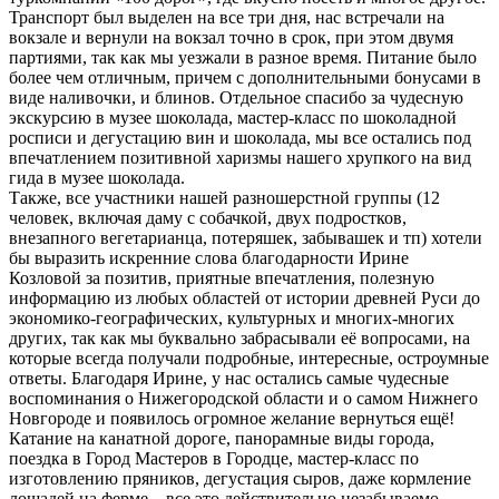
Транспорт был выделен на все три дня, нас встречали на
вокзале и вернули на вокзал точно в срок, при этом двумя
партиями, так как мы уезжали в разное время. Питание было
более чем отличным, причем с дополнительными бонусами в
виде наливочки, и блинов. Отдельное спасибо за чудесную
экскурсию в музее шоколада, мастер-класс по шоколадной
росписи и дегустацию вин и шоколада, мы все остались под
впечатлением позитивной харизмы нашего хрупкого на вид
гида в музее шоколада.
Также, все участники нашей разношерстной группы (12
человек, включая даму с собачкой, двух подростков,
внезапного вегетарианца, потеряшек, забывашек и тп) хотели
бы выразить искренние слова благодарности Ирине
Козловой за позитив, приятные впечатления, полезную
информацию из любых областей от истории древней Руси до
экономико-географических, культурных и многих-многих
других, так как мы буквально забрасывали её вопросами, на
которые всегда получали подробные, интересные, остроумные
ответы. Благодаря Ирине, у нас остались самые чудесные
воспоминания о Нижегородской области и о самом Нижнего
Новгороде и появилось огромное желание вернуться ещё!
Катание на канатной дороге, панорамные виды города,
поездка в Город Мастеров в Городце, мастер-класс по
изготовлению пряников, дегустация сыров, даже кормление
лошадей на ферме – все это действительно незабываемо.