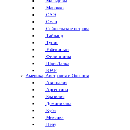
Мальдивы
Марокко
ОАЭ
Оман
Сейшельские острова
Тайланд
Тунис
Узбекистан
Филиппины
Шри-Ланка
ЮАР
Америка, Австралия и Океания
Австралия
Аргентина
Бразилия
Доминикана
Куба
Мексика
Перу