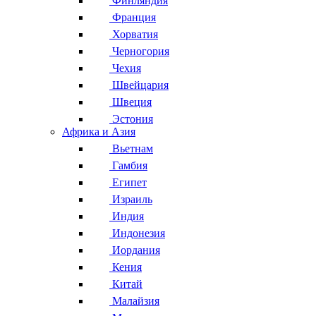
Финляндия
Франция
Хорватия
Черногория
Чехия
Швейцария
Швеция
Эстония
Африка и Азия
Вьетнам
Гамбия
Египет
Израиль
Индия
Индонезия
Иордания
Кения
Китай
Малайзия