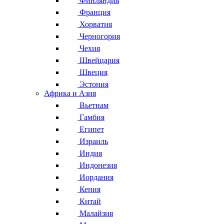
Финляндия
Франция
Хорватия
Черногория
Чехия
Швейцария
Швеция
Эстония
Африка и Азия
Вьетнам
Гамбия
Египет
Израиль
Индия
Индонезия
Иордания
Кения
Китай
Малайзия