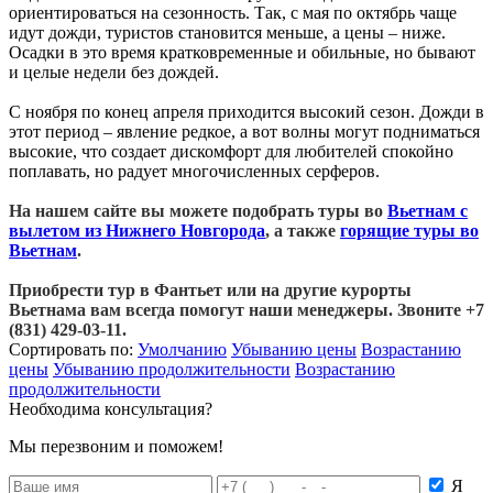
ориентироваться на сезонность. Так, с мая по октябрь чаще
идут дожди, туристов становится меньше, а цены – ниже.
Осадки в это время кратковременные и обильные, но бывают
и целые недели без дождей.
С ноября по конец апреля приходится высокий сезон. Дожди в
этот период – явление редкое, а вот волны могут подниматься
высокие, что создает дискомфорт для любителей спокойно
поплавать, но радует многочисленных серферов.
На нашем сайте вы можете подобрать туры во
Вьетнам с
вылетом из Нижнего Новгорода
, а также
горящие туры во
Вьетнам
.
Приобрести тур в Фантьет или на другие курорты
Вьетнама вам всегда помогут наши менеджеры. Звоните +7
(831) 429-03-11.
Сортировать по:
Умолчанию
Убыванию цены
Возрастанию
цены
Убыванию продолжительности
Возрастанию
продолжительности
Необходима консультация?
Мы перезвоним и поможем!
Я