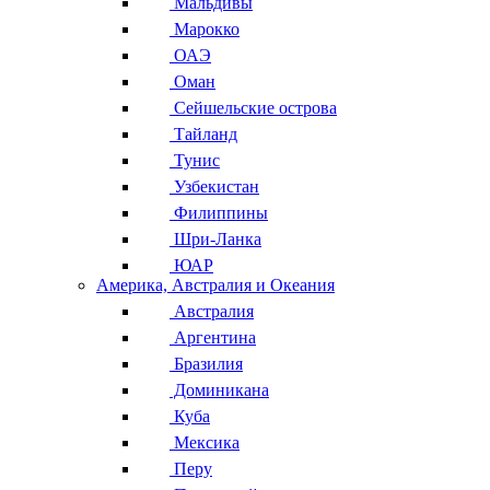
Мальдивы
Марокко
ОАЭ
Оман
Сейшельские острова
Тайланд
Тунис
Узбекистан
Филиппины
Шри-Ланка
ЮАР
Америка, Австралия и Океания
Австралия
Аргентина
Бразилия
Доминикана
Куба
Мексика
Перу