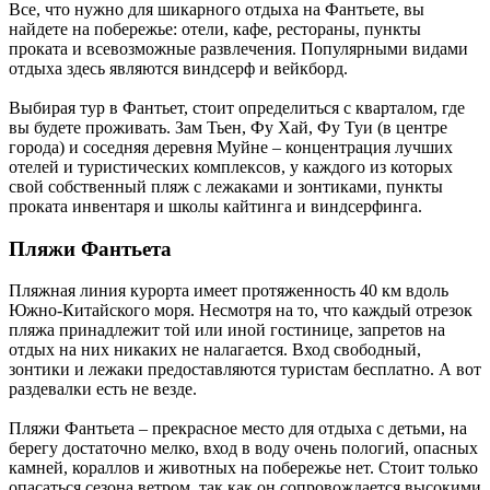
Все, что нужно для шикарного отдыха на Фантьете, вы
найдете на побережье: отели, кафе, рестораны, пункты
проката и всевозможные развлечения. Популярными видами
отдыха здесь являются виндсерф и вейкборд.
Выбирая тур в Фантьет, стоит определиться с кварталом, где
вы будете проживать. Зам Тьен, Фу Хай, Фу Туи (в центре
города) и соседняя деревня Муйне – концентрация лучших
отелей и туристических комплексов, у каждого из которых
свой собственный пляж с лежаками и зонтиками, пункты
проката инвентаря и школы кайтинга и виндсерфинга.
Пляжи Фантьета
Пляжная линия курорта имеет протяженность 40 км вдоль
Южно-Китайского моря. Несмотря на то, что каждый отрезок
пляжа принадлежит той или иной гостинице, запретов на
отдых на них никаких не налагается. Вход свободный,
зонтики и лежаки предоставляются туристам бесплатно. А вот
раздевалки есть не везде.
Пляжи Фантьета – прекрасное место для отдыха с детьми, на
берегу достаточно мелко, вход в воду очень пологий, опасных
камней, кораллов и животных на побережье нет. Стоит только
опасаться сезона ветром, так как он сопровождается высокими